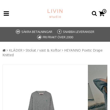
0
SÄKRA BETALNINGAR
SNABBA LEVERANSER
FRI FRAKT ÖVER 2000
KLÄDER
Stickat / väst & Koftor
HEYANNO Poetic Drape
Knitted