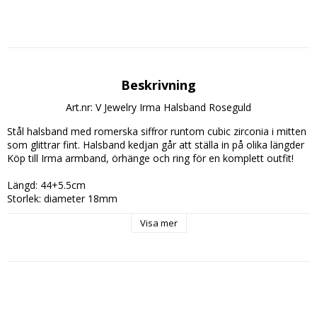
Beskrivning
Art.nr: V Jewelry Irma Halsband Roseguld
Stål halsband med romerska siffror runtom cubic zirconia i mitten 
som glittrar fint. Halsband kedjan går att ställa in på olika längder

Köp till Irma armband, örhänge och ring för en komplett outfit!

Längd: 44+5.5cm

Storlek: diameter 18mm

Material: Roseguld

Visa mer
All V jewelry är nickelfria