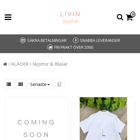
0
SÄKRA BETALNINGAR
SNABBA LEVERANSER
FRI FRAKT ÖVER 2000
KLÄDER
Skjortor & Blusar
Senaste