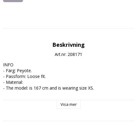
Beskrivning
Art.nr: 208171
INFO

- Färg: Peyote.

- Passform: Loose fit.

- Material: 

- The model: is 167 cm and is wearing size XS.

SKÖTSEL

Visa mer
- Tvättråd: Delicate wash (max 30°C). Do not bleach. Cold iron. 
Do not dry clean. No tumble dry.