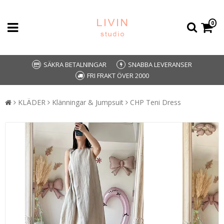
0
SÄKRA BETALNINGAR
SNABBA LEVERANSER
FRI FRAKT ÖVER 2000
KLÄDER
Klänningar & Jumpsuit
CHP Teni Dress