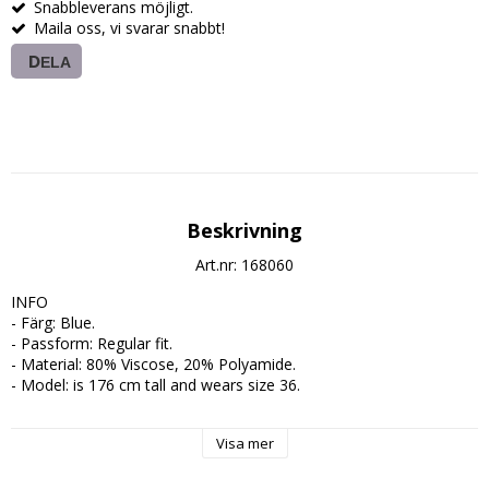
Snabbleverans möjligt.
Maila oss, vi svarar snabbt!
DELA
Beskrivning
Art.nr: 168060
INFO

- Färg: Blue.

- Passform: Regular fit.

- Material: 80% Viscose, 20% Polyamide.

- Model: is 176 cm tall and wears size 36.

SKÖTSEL

Visa mer
- Tvättråd: Machine wash, half load, short spin cycle at 30°C. Do 
not bleach. Do not tumble dry. Iron at low temperature. Max 
temperature 100°C. Dry clean(all solvents). Line dry.