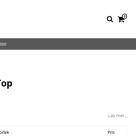
0
000
Top
Läs mer...
orlek
Pris