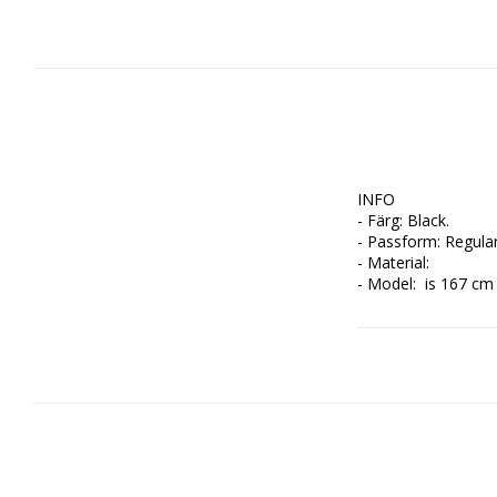
INFO

- Färg: Black.

- Passform: Regular f
- Material: 

- Model:  is 167 cm 
SKÖTSEL

- Tvättråd: Delicat