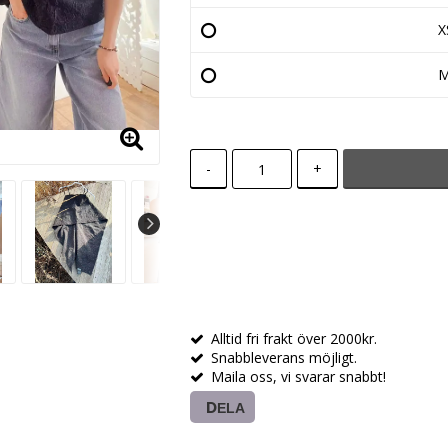
X
-
+
Alltid fri frakt över 2000kr.
Snabbleverans möjligt.
Maila oss, vi svarar snabbt!
DELA