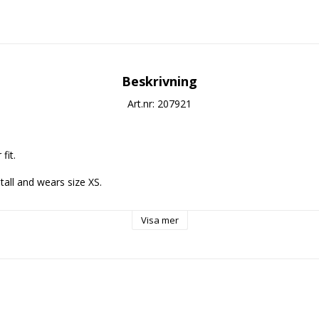
Beskrivning
Art.nr: 207921
it.

tall and wears size XS.

Visa mer
e wash (max 30°C). Do not bleach. Cold iron. Do not dry clean. No tum